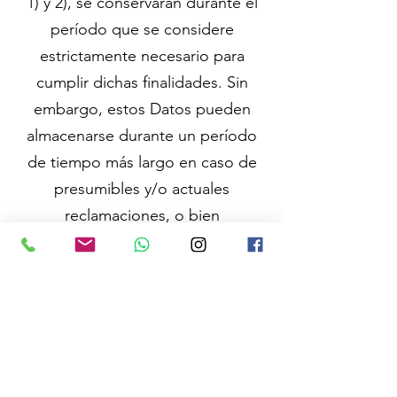
1) y 2), se conservarán durante el
período que se considere
estrictamente necesario para
cumplir dichas finalidades. Sin
embargo, estos Datos pueden
almacenarse durante un período
de tiempo más largo en caso de
presumibles y/o actuales
reclamaciones, o bien
responsabilidades derivadas de las
citadas finalidades.
Los Datos para finalidades de
Marketing (incluida la
comunicación a terceros) y/o
Evaluación de Perfiles serán