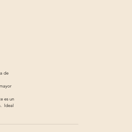
a de
 mayor
te es un
. Ideal