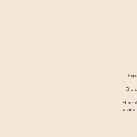
Est
El pr
El resu
aceite