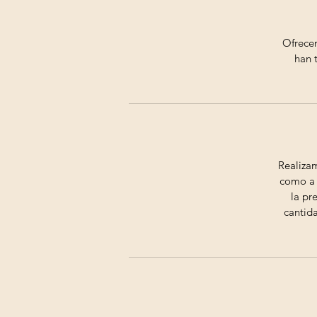
Ofrecem
han 
Realizam
como a p
la pr
cantida