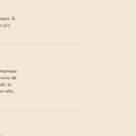
mpra. Si
o y/o
 empresas
inicio de
ir, la
on ello,