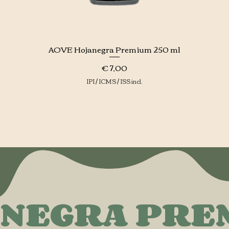
AOVE Hojanegra Premium 250 ml
Visualização rápida
Preço
€ 7,00
IPI / ICMS / ISS incl.
NEGRA PRE