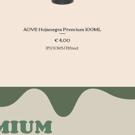
AOVE Hojanegra Premium 100ML
Visualização rápida
Preço
€ 4,00
IPI / ICMS / ISS incl.
MIUM