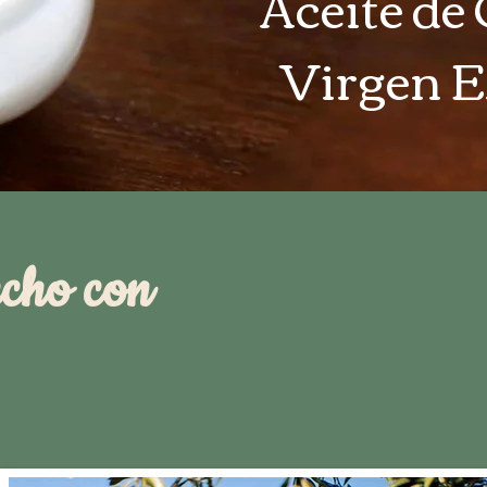
Aceite de
Virgen E
echo con