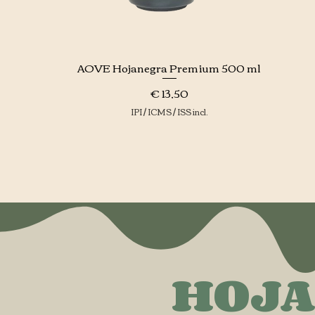
AOVE Hojanegra Premium 500 ml
Visualização rápida
Preço
€ 13,50
IPI / ICMS / ISS incl.
HOJA